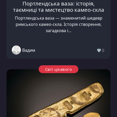
Портлендська ваза: історія,
таємниці та мистецтво камео-скла
Портлендська ваза — знаменитий шедевр
римського камео-скла. Історія створення,
загадкова і...
Вадим
0
Світ цікавого