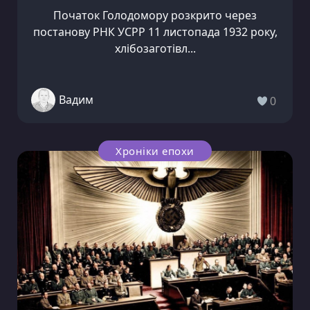
Початок Голодомору розкрито через
постанову РНК УСРР 11 листопада 1932 року,
хлібозаготівл...
Вадим
0
Хроніки епохи