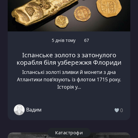
5 днів тому
67
Іспанське золото з затонулого
корабля біля узбережжя Флориди
Іспанські золоті зливки й монети з дна
Атлантики пов’язують із флотом 1715 року.
Історія у...
Вадим
0
Катастрофи