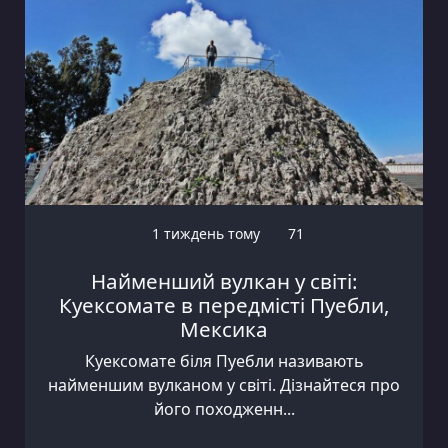
1 тиждень тому
71
Найменший вулкан у світі:
Куексомате в передмісті Пуебли,
Мексика
Куексомате біля Пуебли називають
найменшим вулканом у світі. Дізнайтеся про
його походженн...