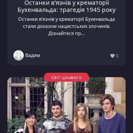
Останки в’язнів у крематорії
Бухенвальда: трагедія 1945 року
Останки в’язнів у крематорії Бухенвальда
стали доказом нацистських злочинів.
Дізнайтеся пр...
Вадим
0
Світ цікавого