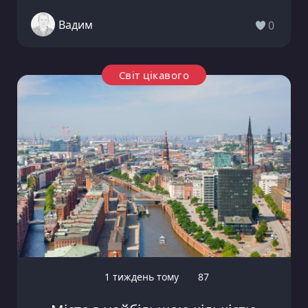
Вадим
0
Світ цікавого
1 тиждень тому
87