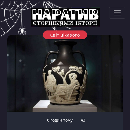
Світ цікавого
6 годин тому
43