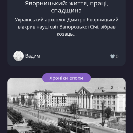
Яворницький: життя, праці,
спадщина
Український археолог Дмитро Яворницький
відкрив науці світ Запорозької Січі, зібрав
козаць...
Вадим
0
Хроніки епохи