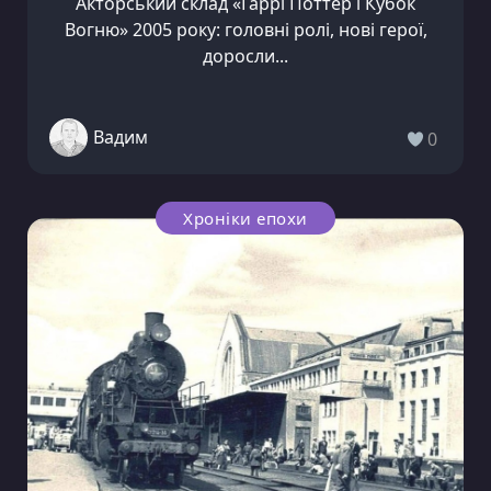
Акторський склад «Гаррі Поттер і Кубок
Вогню» 2005 року: головні ролі, нові герої,
доросли...
Вадим
0
Хроніки епохи