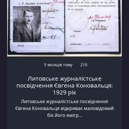
5 місяців тому
210
Литовське журналістське
посвідчення Євгена Коновальця:
1929 рік
Литовське журналістське посвідчення
Євгена Коновальця відкриває маловідомий
бік його емігр...