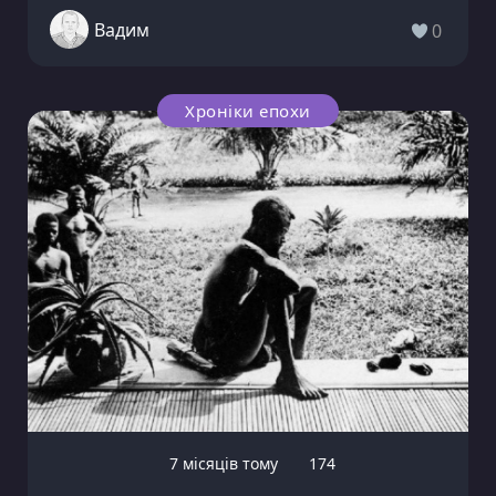
Вадим
0
Хроніки епохи
7 місяців тому
174