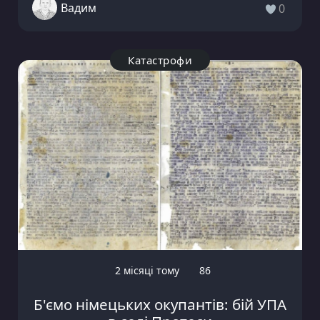
Вадим
0
Катастрофи
2 місяці тому
86
Б'ємо німецьких окупантів: бій УПА