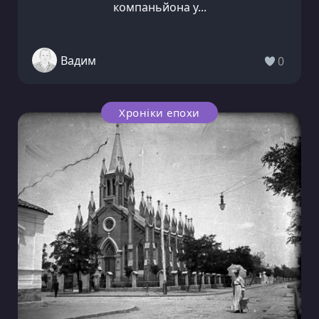
компаньйона у...
Вадим
0
Хроніки епохи