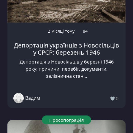
2 місяці тому
84
Депортація українців з Новосільців
у СРСР: березень 1946
Депортація з Новосільців у березні 1946
року: причини, перебіг, документи,
залізнична стан...
Вадим
0
Просопографія