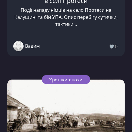
в селі Протеси
Події нападу німців на село Протеси на
Калущині та бій УПА. Опис перебігу сутички,
тактики...
Вадим
0
Хроніки епохи