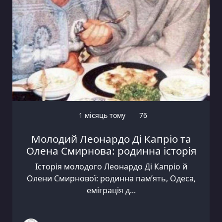
1 місяць тому
76
Молодий Леонардо Ді Капріо та
Олена Смирнова: родинна історія
Історія молодого Леонардо Ді Капріо й
Олени Смирнової: родинна пам’ять, Одеса,
еміграція д...